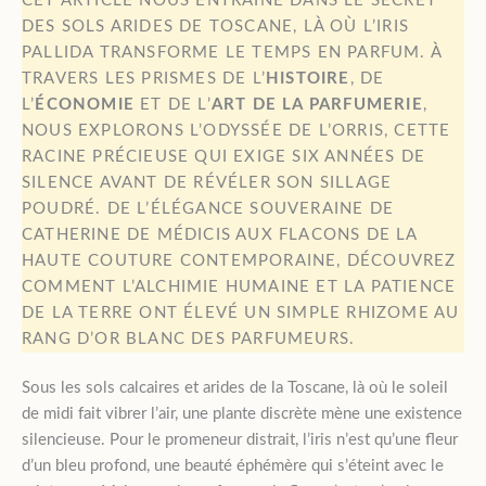
CET ARTICLE NOUS ENTRAÎNE DANS LE SECRET
DES SOLS ARIDES DE TOSCANE, LÀ OÙ L’IRIS
PALLIDA TRANSFORME LE TEMPS EN PARFUM. À
TRAVERS LES PRISMES DE L’
HISTOIRE
, DE
L’
ÉCONOMIE
ET DE L’
ART DE LA PARFUMERIE
,
NOUS EXPLORONS L’ODYSSÉE DE L’ORRIS, CETTE
RACINE PRÉCIEUSE QUI EXIGE SIX ANNÉES DE
SILENCE AVANT DE RÉVÉLER SON SILLAGE
POUDRÉ. DE L’ÉLÉGANCE SOUVERAINE DE
CATHERINE DE MÉDICIS AUX FLACONS DE LA
HAUTE COUTURE CONTEMPORAINE, DÉCOUVREZ
COMMENT L’ALCHIMIE HUMAINE ET LA PATIENCE
DE LA TERRE ONT ÉLEVÉ UN SIMPLE RHIZOME AU
RANG D’OR BLANC DES PARFUMEURS.
Sous les sols calcaires et arides de la Toscane, là où le soleil
de midi fait vibrer l’air, une plante discrète mène une existence
silencieuse. Pour le promeneur distrait, l’iris n’est qu’une fleur
d’un bleu profond, une beauté éphémère qui s’éteint avec le