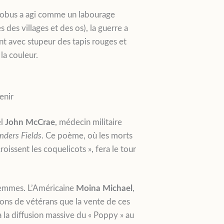
 d’obus a agi comme un labourage
 des villages et des os), la guerre a
nt avec stupeur des tapis rouges et
la couleur.
enir
el
John McCrae
, médecin militaire
anders Fields
. Ce poème, où les morts
issent les coquelicots », fera le tour
 femmes. L’Américaine
Moina Michael
,
ions de vétérans que la vente de ces
 la diffusion massive du « Poppy » au