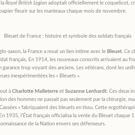
 la
Royal British Legion
adoptait officiellement le coquelicot, cr
e papier fleurir sur les manteaux chaque mois de novembre.
Bleuet de France : histoire et symbole des soldats français
lo-saxon, la France a noué un lien intime avec le
Bleuet
. Ce c
soldat français. En 1914, les nouveaux conscrits arrivaient au f
n garance trop voyant des anciens. Les vétérans, dont les uni
rues inexpérimentées les « Bleuets ».
tout à
Charlotte Malleterre
et
Suzanne Lenhardt
. Ces deux in
ion des hommes ne passait pas seulement par la chirurgie, mais
 Cassées » fabriquaient des bleuets en tissu. Cette ergothérap
 En 1935, l’État français officialisa la vente du Bleuet chaque
econnaissance de la Nation envers ses défenseurs.