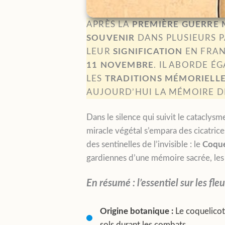
APRÈS LA
PREMIÈRE GUERRE
SOUVENIR
DANS PLUSIEURS P
LEUR
SIGNIFICATION
EN FRAN
11 NOVEMBRE
. IL ABORDE 
LES
TRADITIONS MÉMORIELL
AUJOURD’HUI LA MÉMOIRE D
Dans le silence qui suivit le cataclysm
miracle végétal s’empara des cicatrices 
des sentinelles de l’invisible : le
Coque
gardiennes d’une mémoire sacrée, les r
En résumé : l’essentiel sur les fle
Origine botanique :
Le coquelicot 
sols durant les combats.