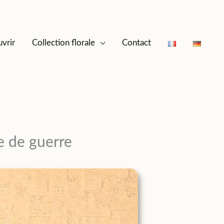
vrir
Collection florale
Contact
er
e de guerre