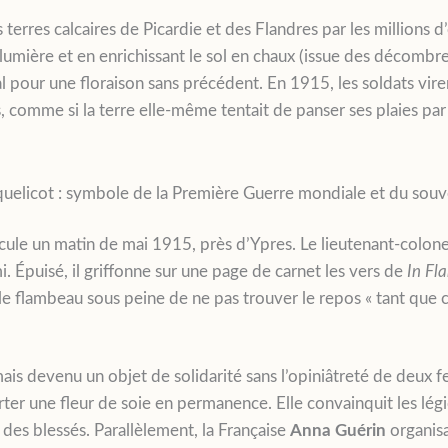
erres calcaires de Picardie et des Flandres par les millions
lumière et en enrichissant le sol en chaux (issue des décombres
l pour une floraison sans précédent. En 1915, les soldats vire
s, comme si la terre elle-même tentait de panser ses plaies par 
uelicot : symbole de la Première Guerre mondiale et du souv
cule un matin de mai 1915, près d’Ypres. Le lieutenant-colon
i. Épuisé, il griffonne sur une page de carnet les vers de
In Fl
 flambeau sous peine de ne pas trouver le repos « tant que cro
mais devenu un objet de solidarité sans l’opiniâtreté de deux
ter une fleur de soie en permanence. Elle convainquit les lég
 des blessés. Parallèlement, la Française
Anna Guérin
organisa