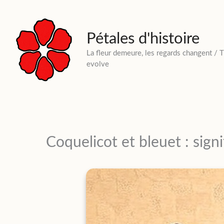
Aller
au
contenu
Pétales d'histoire
La fleur demeure, les regards changent / 
evolve
Coquelicot et bleuet : sign