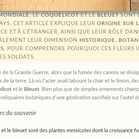
 MONDIALE
, LE
COQUELICOT
ET LE
BLEUET
SONT 
AYS. CET ARTICLE EXPLIQUE LEUR
ORIGINE SUR 
CE ET À L’ÉTRANGER, AINSI QUE LEUR RÔLE DAN
ÉGALEMENT LEUR DIMENSION
HISTORIQUE
,
BOTAN
ES
, POUR COMPRENDRE POURQUOI CES FLEURS 
ES SOLDATS.
e de la Grande Guerre, alors que la fumée des canons se dissipai
de la terre. Là où l’acier avait labouré la chair et le limon, deu
licot
et le
Bleuet
. Bien plus que de simples ornements champê
eliquaires botaniques d’une génération sacrifiée sur l’autel de 
urs du souvenir
et le bleuet sont des plantes messicoles dont la croissance f