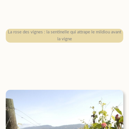
La rose des vignes : la sentinelle qui attrape le mildiou avant
la vigne