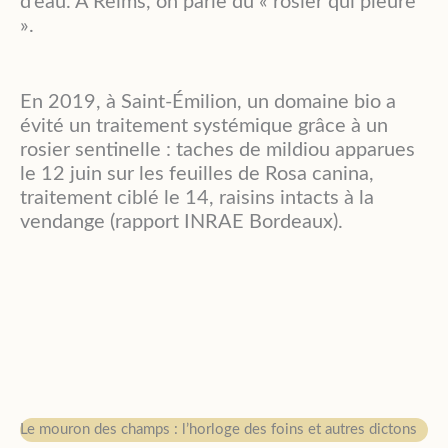
d’eau. À Reims, on parle du « rosier qui pleure
».
En 2019, à Saint-Émilion, un domaine bio a
évité un traitement systémique grâce à un
rosier sentinelle : taches de mildiou apparues
le 12 juin sur les feuilles de Rosa canina,
traitement ciblé le 14, raisins intacts à la
vendange (rapport INRAE Bordeaux).
Le mouron des champs : l’horloge des foins et autres dictons