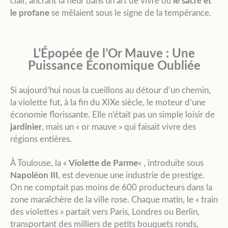
clair, ancrant la fleur dans un art de vivre où
le sacré et
le profane
se mêlaient sous le signe de la tempérance.
L’Épopée de l’Or Mauve : Une
Puissance Économique Oubliée
Si aujourd’hui nous la cueillons au détour d’un chemin,
la violette fut, à la fin du XIXe siècle, le moteur d’une
économie florissante. Elle n’était pas un simple loisir de
jardinier
, mais un « or mauve » qui faisait vivre des
régions entières.
À Toulouse, la «
Violette de Parme
« , introduite sous
Napoléon III
, est devenue une industrie de prestige.
On ne comptait pas moins de 600 producteurs dans la
zone maraîchère de la ville rose. Chaque matin, le « train
des violettes » partait vers Paris, Londres ou Berlin,
transportant des milliers de petits bouquets ronds,