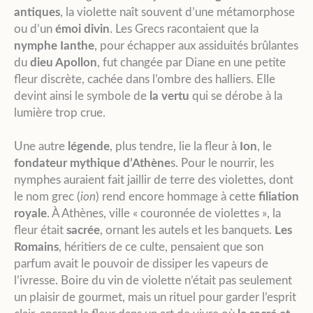
antiques
, la violette naît souvent d’une métamorphose
ou d’un
émoi divin
. Les Grecs racontaient que la
nymphe
Ianthe
, pour échapper aux assiduités brûlantes
du
dieu Apollon
, fut changée par Diane en une petite
fleur discrète, cachée dans l’ombre des halliers. Elle
devint ainsi le symbole de
la vertu
qui se dérobe à la
lumière trop crue.
Une autre
légende
, plus tendre, lie la fleur à
Ion
, le
fondateur mythique d’Athène
s. Pour le nourrir, les
nymphes auraient fait jaillir de terre des violettes, dont
le nom grec (
ion
) rend encore hommage à cette
filiation
royale
. À Athènes, ville « couronnée de violettes », la
fleur était
sacrée
, ornant les autels et les banquets.
Les
Romains
, héritiers de ce culte, pensaient que son
parfum avait le pouvoir de dissiper les vapeurs de
l’ivresse. Boire du vin de violette n’était pas seulement
un plaisir de gourmet, mais un rituel pour garder l’esprit