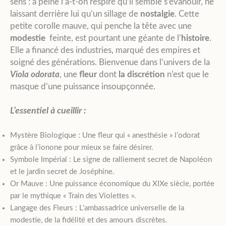
sens : à peine l’a-t-on respiré qu’il semble s’évanouir, ne
laissant derrière lui qu’un sillage de
nostalgie
. Cette
petite corolle mauve, qui penche la tête avec une
modestie
feinte, est pourtant une géante de l’
histoire
.
Elle a financé des industries, marqué des empires et
soigné des générations. Bienvenue dans l’univers de la
Viola odorata
, une
fleur
dont
la discrétion
n’est que le
masque d’une puissance insoupçonnée.
L’essentiel à cueillir :
Mystère Biologique : Une fleur qui « anesthésie » l’odorat
grâce à l’ionone pour mieux se faire désirer.
Symbole Impérial : Le signe de ralliement secret de Napoléon
et le jardin secret de Joséphine.
Or Mauve : Une puissance économique du XIXe siècle, portée
par le mythique « Train des Violettes ».
Langage des Fleurs : L’ambassadrice universelle de la
modestie, de la fidélité et des amours discrètes.